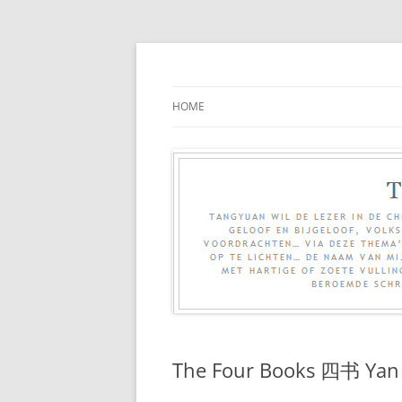
Ga
naar
de
inhoud
HOME
The Four Books 四书 Yan