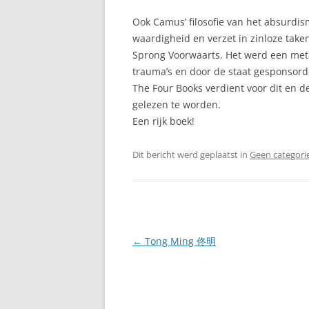
Ook Camus’ filosofie van het absurdi
waardigheid en verzet in zinloze taken
Sprong Voorwaarts. Het werd een metaf
trauma’s en door de staat gesponsord
The Four Books verdient voor dit en d
gelezen te worden.
Een rijk boek!
Dit bericht werd geplaatst in
Geen categori
Berichtnavigatie
←
Tong Ming 佟明