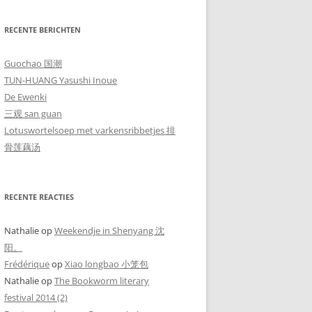
RECENTE BERICHTEN
Guochao 国潮
TUN-HUANG Yasushi Inoue
De Ewenki
三观 san guan
Lotuswortelsoep met varkensribbetjes 排
骨莲藕汤
RECENTE REACTIES
Nathalie
op
Weekendje in Shenyang 沈
阳。
Frédérique
op
Xiao longbao 小笼包
Nathalie
op
The Bookworm literary
festival 2014 (2)