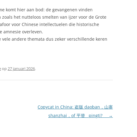
sme komt hier aan bod: de gevangenen vinden
 zoals het nutteloos smelten van ijzer voor de Grote
oor voor Chinese intellectuelen die historische
e amnesie overleven.
e vele andere themata dus zeker verschillende keren
e
op
27 januari 2026
.
Copycat in China: 盗版 daoban，山寨
shanzhai，of 平替 pingti?
→